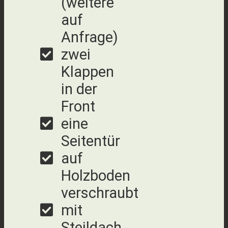
(weitere
auf
Anfrage)
zwei
Klappen
in der
Front
eine
Seitentür
auf
Holzboden
verschraubt
mit
Steildach