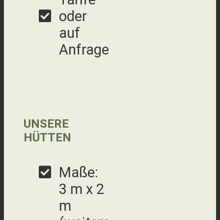
oder
auf
Anfrage
UNSERE
HÜTTEN
Maße:
3 m x 2
m