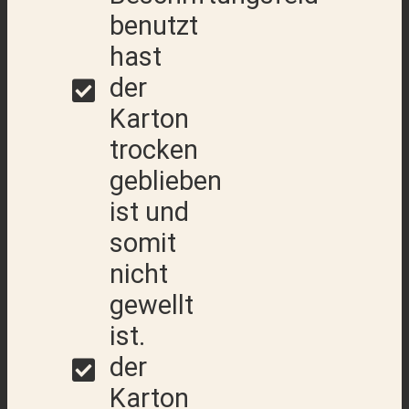
benutzt
hast
der
Karton
trocken
geblieben
ist und
somit
nicht
gewellt
ist.
der
Karton