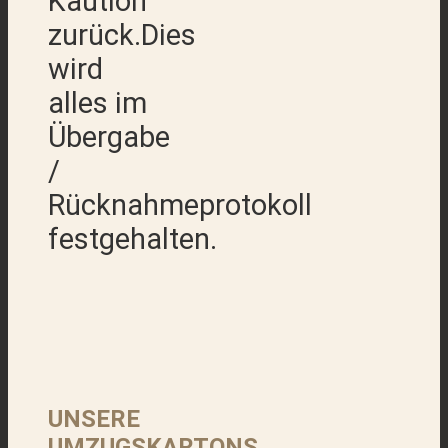
Kaution
zurück.Dies
wird
alles im
Übergabe
/
Rücknahmeprotokoll
festgehalten.
UNSERE
UMZUGSKARTONS