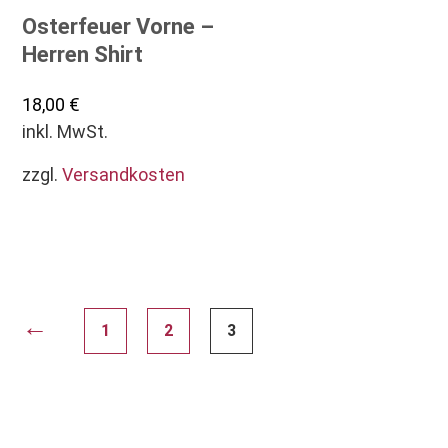
Osterfeuer Vorne –
Herren Shirt
18,00
€
inkl. MwSt.
zzgl.
Versandkosten
Dieses
Produkt
weist
mehrere
←
Varianten
1
2
3
auf.
Die
Optionen
können