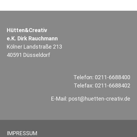
auf
der
Produktseite
gewählt
Hütten&Creativ
werden
e.K. Dirk Rauchmann
Kölner Landstraße 213
40591 Düsseldorf
Telefon: 0211-6688400
Telefax: 0211-6688402
E-Mail:
post@huetten-creativ.de
IMPRESSUM