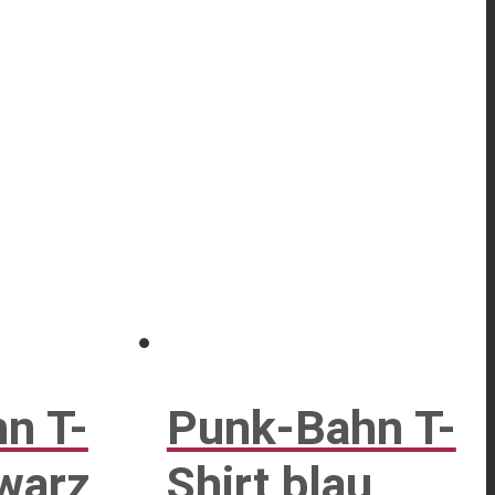
n T-
Punk-Bahn T-
hwarz
Shirt blau