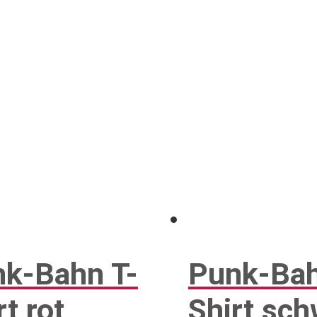
k-Bahn T-
Punk-Bah
rt rot
Shirt sc