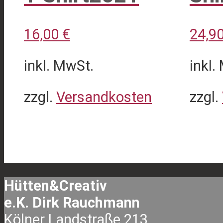
16,00
€
24,9
inkl. MwSt.
inkl.
zzgl.
Versandkosten
zzgl.
Dieses
Dies
Produkt
Prod
weist
weis
mehrere
mehr
Hütten&Creativ
Varianten
Vari
e.K. Dirk Rauchmann
auf.
auf.
Kölner Landstraße 213