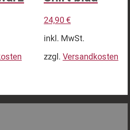
24,90
€
inkl. MwSt.
kosten
zzgl.
Versandkosten
Dieses
Produkt
weist
mehrere
Varianten
auf.