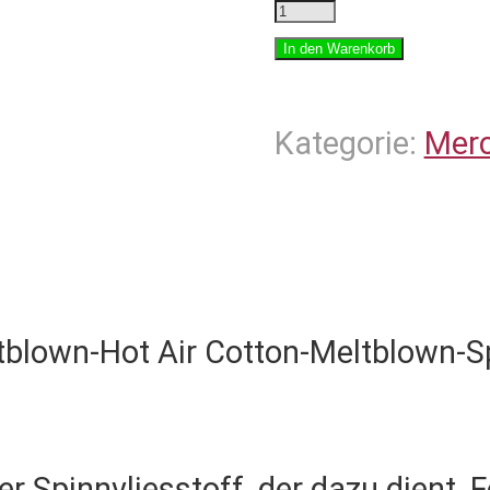
Festival-
FFP2
In den Warenkorb
Maske
Menge
Kategorie:
Merc
ltblown-Hot Air Cotton-Meltblown-
ler Spinnvliesstoff, der dazu dient, 