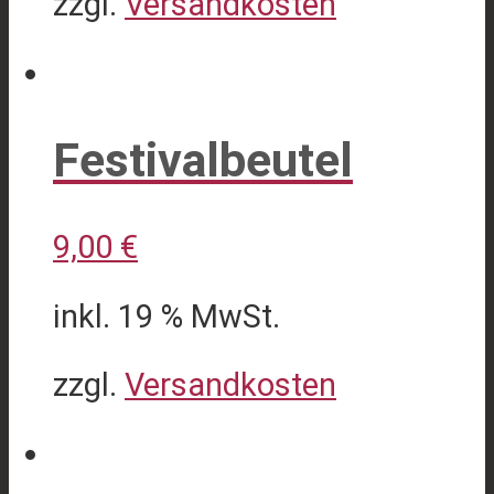
zzgl.
Versandkosten
Dieses
Produkt
weist
Festivalbeutel
mehrere
Varianten
9,00
€
auf.
Die
inkl. 19 % MwSt.
Optionen
können
zzgl.
Versandkosten
auf
der
Produktseite