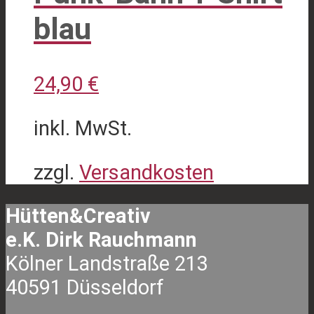
blau
24,90
€
inkl. MwSt.
zzgl.
Versandkosten
Dieses
Hütten&Creativ
Produkt
e.K. Dirk Rauchmann
weist
Kölner Landstraße 213
mehrere
40591 Düsseldorf
Varianten