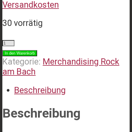
Versandkosten
30 vorrätig
Festival-
Tasse/Becher
In den Warenkorb
Menge
Kategorie:
Merchandising Rock
am Bach
Beschreibung
Beschreibung