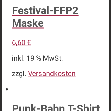
gewählt
Festival-FFP2
werden
Maske
6,60
€
inkl. 19 % MwSt.
zzgl.
Versandkosten
Punk-Bahn T-Shirt