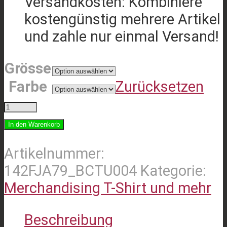
Versandkosten: Kombiniere
kostengünstig mehrere Artikel
und zahle nur einmal Versand!
Grösse
Farbe
Zurücksetzen
Rock
am
In den Warenkorb
Bach
Artikelnummer:
2023
142FJA79_BCTU004
Kategorie:
Titel+Rocky
Merchandising T-Shirt und mehr
-
Herren
Beschreibung
Shirt