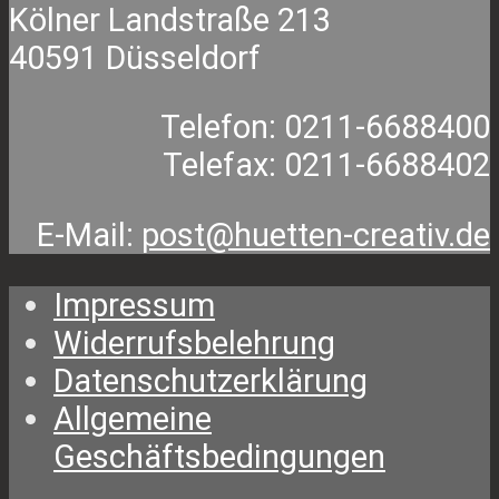
auf.
Kölner Landstraße 213
können
Die
40591 Düsseldorf
auf
Optionen
der
können
Telefon: 0211-6688400
Produktseite
auf
Telefax: 0211-6688402
gewählt
der
werden
Produktseite
E-Mail:
post@huetten-creativ.de
gewählt
Impressum
werden
Widerrufsbelehrung
Datenschutzerklärung
Allgemeine
Geschäftsbedingungen