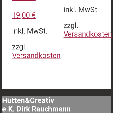
inkl. MwSt.
19,00
€
zzgl.
inkl. MwSt.
Versandkosten
zzgl.
Dieses
Versandkosten
Produkt
weist
Dieses
mehrere
Produkt
Varianten
weist
auf.
mehrere
Hütten&Creativ
Die
Varianten
e.K. Dirk Rauchmann
Optionen