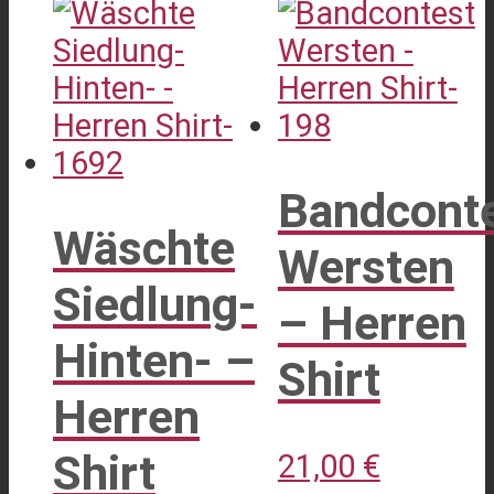
mehrere
mehrere
Varianten
Varianten
auf.
auf.
Die
Die
Optionen
Optionen
Bandcont
können
können
Wäschte
auf
auf
Wersten
der
der
Siedlung-
– Herren
Produktseite
Produktseite
Hinten- –
gewählt
gewählt
Shirt
werden
werden
Herren
Shirt
21,00
€