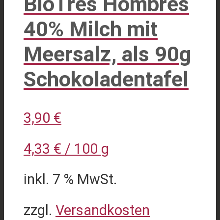
BioTres Hombres
40% Milch mit
Meersalz, als 90g
Schokoladentafel
3,90
€
4,33
€
/
100
g
inkl. 7 % MwSt.
zzgl.
Versandkosten