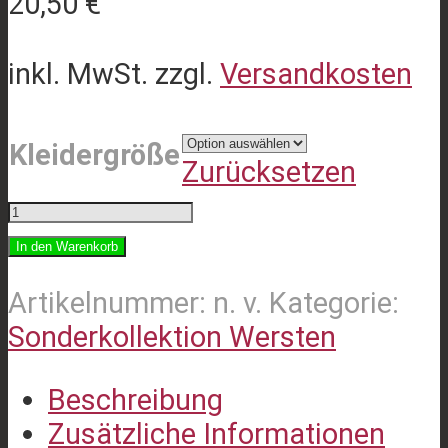
20,50
€
inkl. MwSt.
zzgl.
Versandkosten
Kleidergröße
Zurücksetzen
Bienenlauf
Wersten/Laufshirt
In den Warenkorb
Menge
Artikelnummer:
n. v.
Kategorie:
Sonderkollektion Wersten
Beschreibung
Zusätzliche Informationen