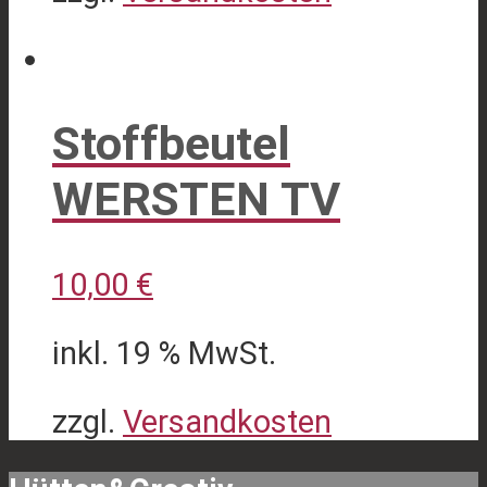
Produktseite
Dieses
gewählt
Produkt
werden
weist
Stoffbeutel
mehrere
WERSTEN TV
Varianten
auf.
Die
10,00
€
Optionen
inkl. 19 % MwSt.
können
auf
zzgl.
Versandkosten
der
Produktseite