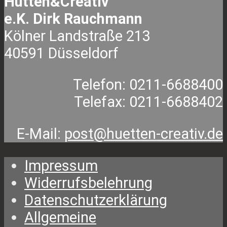
Hütten&Creativ
gewählt
e.K. Dirk Rauchmann
werden
Kölner Landstraße 213
40591 Düsseldorf
Telefon: 0211-6688400
Telefax: 0211-6688402
E-Mail:
post@huetten-creativ.de
Impressum
Widerrufsbelehrung
Datenschutzerklärung
Allgemeine