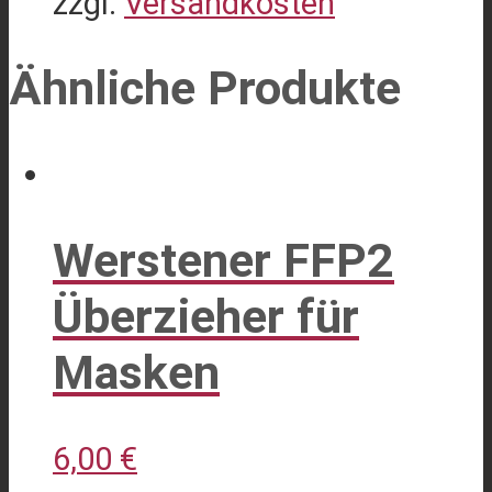
zzgl.
Versandkosten
Dieses
Ähnliche Produkte
Produkt
weist
mehrere
Varianten
Werstener FFP2
auf.
Die
Überzieher für
Optionen
Masken
können
auf
der
6,00
€
Produktseite