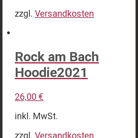
zzgl.
Versandkosten
Dieses
Produkt
weist
Rock am Bach
mehrere
Hoodie2021
Varianten
auf.
Die
26,00
€
Optionen
inkl. MwSt.
können
auf
zzgl.
Versandkosten
der