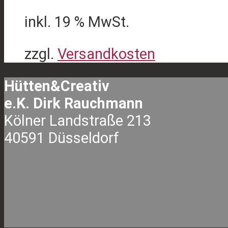
Die
inkl. 19 % MwSt.
Optionen
können
zzgl.
Versandkosten
auf
der
Hütten&Creativ
Produktseite
e.K. Dirk Rauchmann
gewählt
Kölner Landstraße 213
werden
40591 Düsseldorf