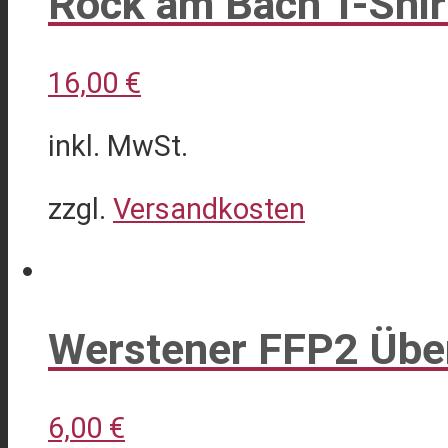
Rock am Bach T-Shi
werden
16,00
€
inkl. MwSt.
zzgl.
Versandkosten
Dieses
Produkt
weist
Werstener FFP2 Übe
mehrere
Varianten
6,00
€
auf.