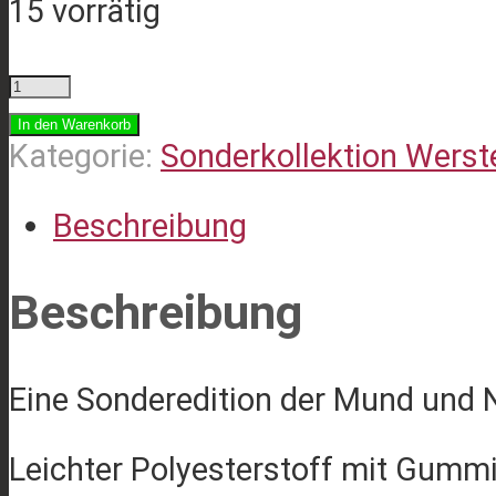
15 vorrätig
Mund
und
In den Warenkorb
Nasen
Kategorie:
Sonderkollektion Werst
Bedeckung++Stadtteilmarke++
Beschreibung
Menge
Beschreibung
Eine Sonderedition der Mund und
Leichter Polyesterstoff mit Gumm