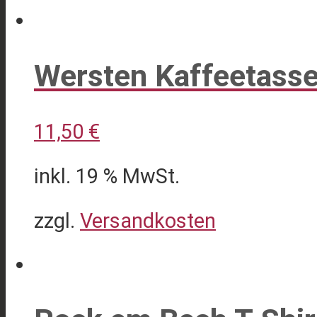
Dieses
Produkt
weist
Wersten Kaffeetass
mehrere
Varianten
11,50
€
auf.
Die
inkl. 19 % MwSt.
Optionen
können
zzgl.
Versandkosten
auf
der
Produktseite
gewählt